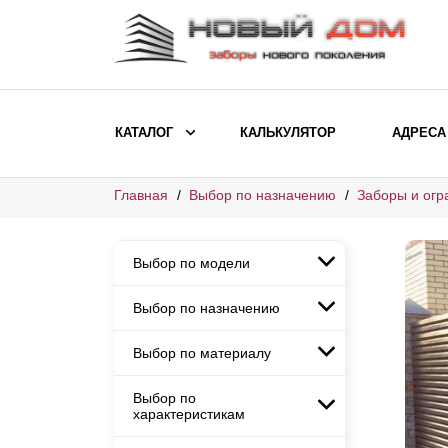
КАТАЛОГ
КАЛЬКУЛЯТОР
АДРЕСА
Главная
Выбор по назначению
Заборы и огр
ВЫБОР ПО МОДЕЛИ
Заборы Ранчо
Выбор по модели
Заборы Хай-тек
Заборы Классика
Выбор по назначению
Заборы Ранчо
Заборы Жалюзи
Заборы Хай-тек
Выбор по материалу
Заборы и ограждения для
Заборы Классика
детских садов
ВЫБОР ПО НАЗНАЧЕНИЮ
Заборы Жалюзи
Выбор по
Заборы с кирпичными столбами
Заборы для дачи
характеристикам
Заборы и ограждения для детских
Заборы из евроштакетника
Элитные заборы для коттеджей
садов