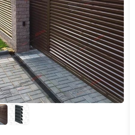
ВЫБОР ПО ХАРАКТЕРИСТИКАМ
Горизонтальные заборы
Высокие заборы
Красивые, дизайнерские заборы
ВЫБОР ПО СПОСОБУ МОНТАЖА
Заборы под ключ
Готовые заборы
Комплекты заборов-лего "сделай сам"
Быстровозводимые заборы