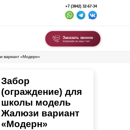
+7 (3842) 32-67-34
Заказать звонок
позвоним за наш счет
зи вариант «Модерн»
ВЫБОР ПО ТИПУ
Модульные заборы и ограждения
Забор
Комбинированные заборы
Секционные заборы
(ограждение) для
школы модель
ВОРОТА И КАЛИТКИ
Жалюзи вариант
Ворота откатные
«Модерн»
Ворота распашные
Ворота складные гармошка