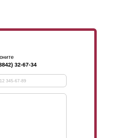
применить весь набор наших конструктивных
кции и соответствующую ей высоту планки –
истики забора в целом.
оните
3842) 32-67-34