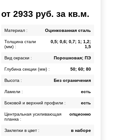
Каркасы ворот
от 2933 руб. за кв.м.
Калитки
Входные группы
Материал :
Оцинкованная сталь
Толщина стали
0,5; 0,6; 0,7; 1; 1,2;
ВСЕ ДЛЯ ЗАБОРА
(мм) :
1,5
Панели для забора
Вид окраски :
Порошковая; ПЭ
Глубина секции (мм) :
50; 60; 80
Высота :
Без ограничения
Ламели :
есть
Боковой и верхний профили :
есть
Центральная усиливающая
опционно
планка :
Заклепки в цвет :
в наборе