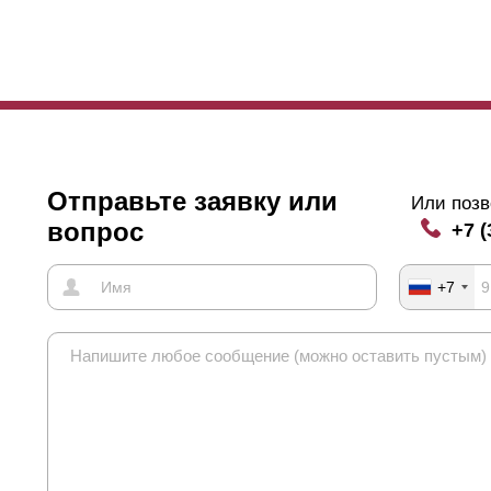
лщины в диапазоне от 60 до 100 микрон. Что еще важно – удается 
фект благодаря профилю в форме домика.
шений без ограничений технологического процесса.
к и в других вариантах, существует возможность выбора глубины се
мели
. Она определяет и функциональные и дизайнерские характер
Отправьте заявку или
Или позв
вопрос
+7 (
+7