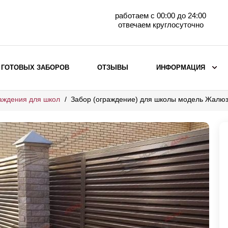
работаем с 00:00 до 24:00
отвечаем круглосуточно
 ГОТОВЫХ ЗАБОРОВ
ОТЗЫВЫ
ИНФОРМАЦИЯ
аждения для школ
Забор (ограждение) для школы модель Жалю
ВЫБОР ПО МАТЕРИАЛУ
Заборы с кирпичными столбами
Заборы из евроштакетника
горизонтального
Металлические заборы для дачи
Забор жалюзи с кирпичными столбами
Металлические заборы
Металлические ограждения