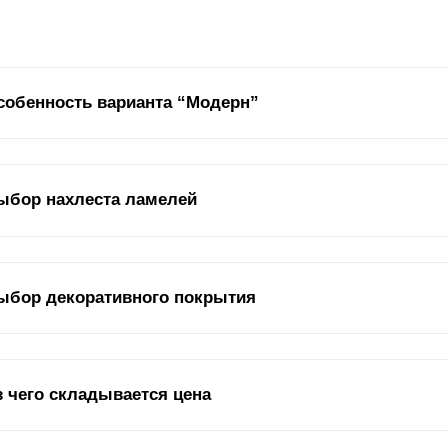
собенность варианта “Модерн”
бор Жалюзи «Модерн» характеризуется таким внешним видом, при 
ыбор нахлеста ламелей
рон, как с улицы, так и с внутренней стороны. Можно сказать, что
ли заграждение стоит между соседними участками либо, если нужно
 внешнего наблюдателя, так и для хозяев участка и их гостей.
 примере описания других вариантов вы уже имели возможность уви
ыбор декоративного покрытия
хлест
ламелей
определяет две основных особенности заграждений т
ороны, эстетическая – дизайнерская составляющая, а с другой – та
зора. Последний позволяет выяснить, что можно увидеть при взгляд
ороны.
на из важнейших характеристик забора – декоративное покрытие п
з чего складывается цена
о оно играет роль не только декоративного компонента, но и защищ
грузок, от снега и дождя, а также от возможных механических повр
еделяет срок службы забора, его долговечность, прочность, сохран