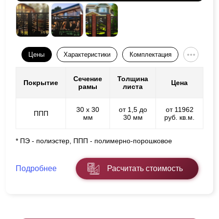
Цены
Характеристики
Комплектация
Сечение
Толщина
Покрытие
Цена
рамы
листа
30 х 30
от 1,5 до
от 11962
ППП
мм
30 мм
руб. кв.м.
* ПЭ - полиэстер, ППП - полимерно-порошковое
Подробнее
Расчитать стоимость