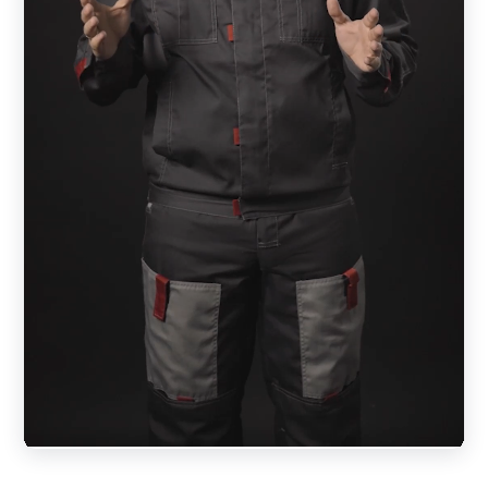
заполненного горизонтальными элементами —
ламелями. Ламели расположены под небольшим углом
друг к другу, что создает зазор в конструкции и
обеспечивает хорошую циркуляцию воздуха. Такой
забор позволяет просматривать территорию за
ограждением, но участок при этом закрытым от
посторонних глаз. Секции забора крепятся на столбы
любого типа.
Преимущества заборов-жалюзи
Ограждения-жалюзи обеспечивает максимальную
конфиденциальность вашего дома или бизнеса, а
широкая гамма ярких и стильных оттенков
придают конструкции элегантный и современный
вид.