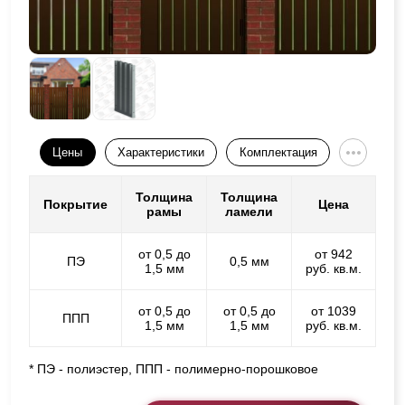
Цены
Характеристики
Комплектация
Толщина
Толщина
Покрытие
Цена
рамы
ламели
от 0,5 до
от 942
ПЭ
0,5 мм
1,5 мм
руб. кв.м.
от 0,5 до
от 0,5 до
от 1039
ППП
1,5 мм
1,5 мм
руб. кв.м.
* ПЭ - полиэстер, ППП - полимерно-порошковое