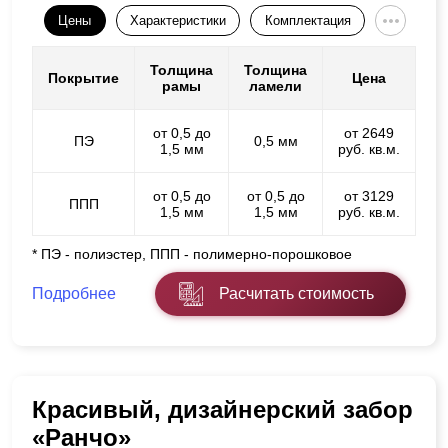
Цены
Характеристики
Комплектация
Толщина
Толщина
Покрытие
Цена
рамы
ламели
от 0,5 до
от 2649
ПЭ
0,5 мм
1,5 мм
руб. кв.м.
от 0,5 до
от 0,5 до
от 3129
ППП
1,5 мм
1,5 мм
руб. кв.м.
* ПЭ - полиэстер, ППП - полимерно-порошковое
Подробнее
Расчитать стоимость
Красивый, дизайнерский забор
«Ранчо»