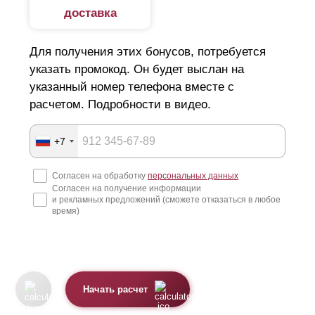
доставка
Металлические модели имеют ряд следующих
преимуществ:
Для получения этих бонусов, потребуется
указать промокод. Он будет выслан на
Простой монтаж. Возведение забора не требует
указанный номер телефона вместе с
квалификации и специального оборудования.
расчетом. Подробности в видео.
Конструкции выполняются из оцинкованной стали
толщиной 0,5—1,5 мм и предназначены для
+7
наружного использования, что обеспечивает
Согласен на обработку
персональных данных
долговечность и надежность.
Согласен на получение информации
и рекламных предложений (сможете отказаться в любое
За счет конструктивных отверстий и специальных
время)
систем креплений, забор устанавливается в
сжатые сроки. Конструкции являются
быстровозводимыми.
Декоративное покрытие — полиэстер или
Начать расчет
порошковая окраска имеет широкий выбор цветов,