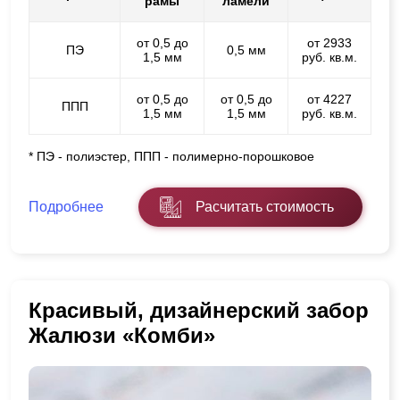
рамы
ламели
от 0,5 до
от 2933
ПЭ
0,5 мм
1,5 мм
руб. кв.м.
от 0,5 до
от 0,5 до
от 4227
ППП
1,5 мм
1,5 мм
руб. кв.м.
* ПЭ - полиэстер, ППП - полимерно-порошковое
Подробнее
Расчитать стоимость
Красивый, дизайнерский забор
Жалюзи «Комби»