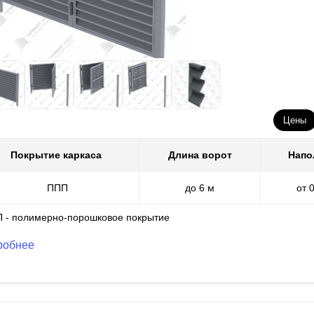
Цены
Покрытие каркаса
Длина ворот
Напо
ППП
до 6 м
от 
П - полимерно-порошковое покрытие
робнее