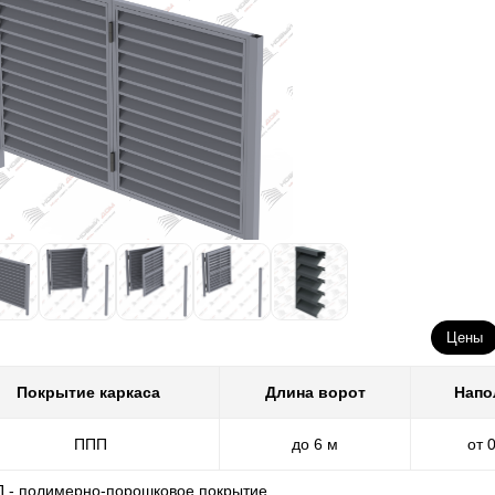
Цены
Покрытие каркаса
Длина ворот
Напо
ППП
до 6 м
от 
П - полимерно-порошковое покрытие