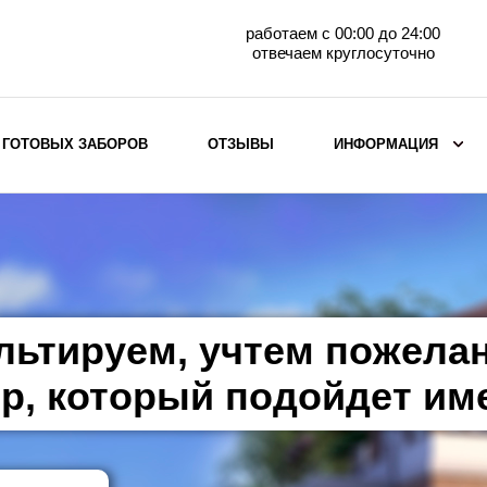
работаем с 00:00 до 24:00
отвечаем круглосуточно
 ГОТОВЫХ ЗАБОРОВ
ОТЗЫВЫ
ИНФОРМАЦИЯ
ВЫБОР ПО МАТЕРИАЛУ
Заборы с кирпичными столбами
Заборы из евроштакетника
горизонтального
льтируем, учтем пожела
Металлические заборы для дачи
Забор жалюзи с кирпичными столбами
р, который подойдет им
Металлические заборы
Металлические ограждения