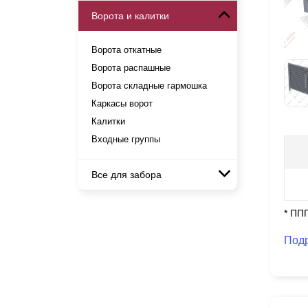
Готовые заборы
Ворота и калитки
Металлические заборы
Модульные заборы и
Комплекты заборов-лего
ограждения
Металлические ограждения
"сделай сам"
Ворота откатные
Комбинированные заборы
Быстровозводимые заборы
Ворота распашные
Секционные заборы
Ворота складные гармошка
Каркасы ворот
Калитки
Входные группы
Все для забора
Панели для забора
* ПП
Под