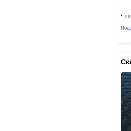
* ПП
Под
Ск