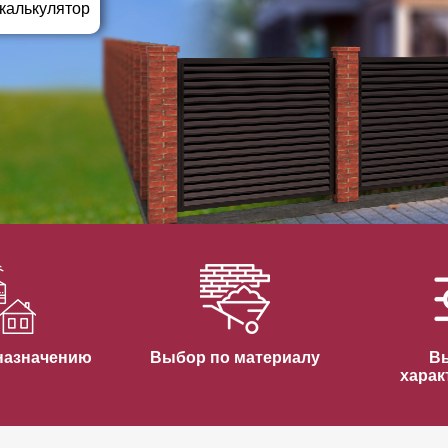
ВЫБОР ПО ХАРАКТЕРИСТИКАМ
 калькулятор
Горизонтальные заборы
Высокие заборы
Красивые, дизайнерские заборы
ВЫБОР ПО СПОСОБУ МОНТАЖА
Заборы под ключ
Готовые заборы
Комплекты заборов-лего "сделай сам"
Быстровозводимые заборы
назначению
Выбор по материалу
В
харак