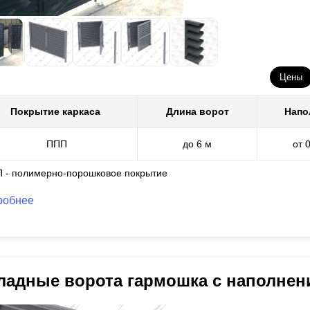
Цены
Покрытие каркаса
Длина ворот
Напо
ППП
до 6 м
от 
П - полимерно-порошковое покрытие
робнее
ладные ворота гармошка с наполне