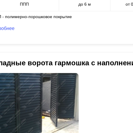
ППП
до 6 м
от 
П - полимерно-порошковое покрытие
робнее
ладные ворота гармошка с наполне