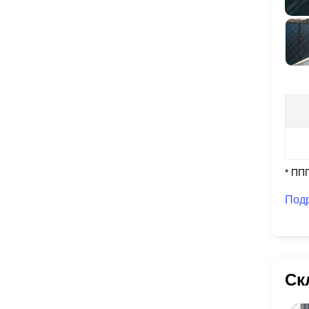
* ПП
Под
Ск