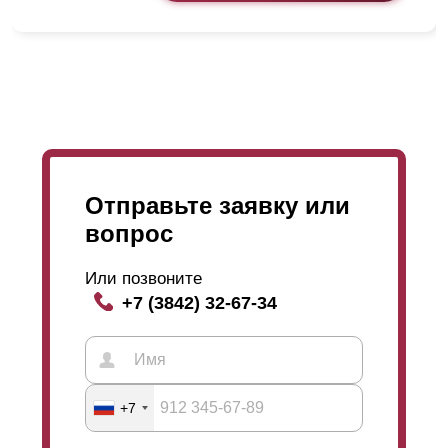
Отправьте заявку или
вопрос
Стоит обратить внимание также на то, что угол
обзора при просмотре сквозь
ламели
может быть
Или позвоните
разным. На картинке, расположенной выше, можно
+7 (3842) 32-67-34
ознакомиться с вариантами обзора. К примеру, если
смотреть снаружи, то при направление взгляда вверх
можно увидеть лишь небо, но никак не участок. И
наоборот, если смотреть изнутри, то взгляд сверху
вниз открывает угол обзора нижней части. И так
+7
можно увидеть, что происходит по ту сторону
Высота металлической планки составляет 109 мм, но
ограждения. То есть, чем больше нахлест, тем уже