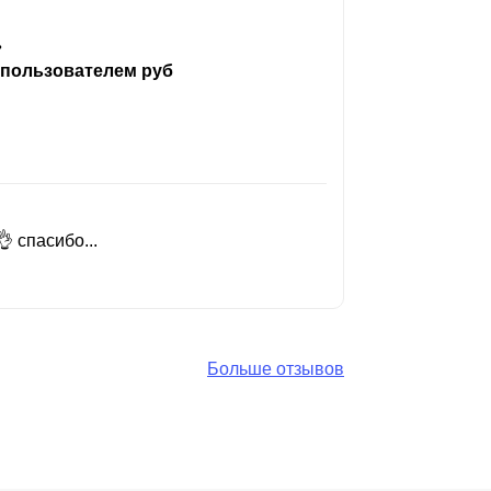
ь
 пользователем руб
 спасибо...
Добрый день
Читать вес
Больше отзывов