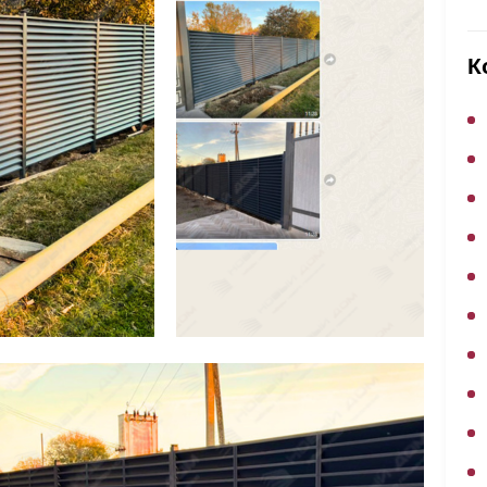
ВЫБОР ПО ХАРАКТЕРИСТИКАМ
Горизонтальные заборы
К
Высокие заборы
Красивые, дизайнерские заборы
ВЫБОР ПО СПОСОБУ МОНТАЖА
Заборы под ключ
Готовые заборы
Комплекты заборов-лего "сделай сам"
Быстровозводимые заборы