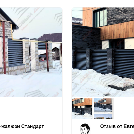
е-жалюзи Стандарт
Отзыв от Евг