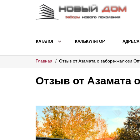
КАТАЛОГ
КАЛЬКУЛЯТОР
АДРЕСА
Главная
Отзыв от Азамата о заборе-жалюзи О
ВЫБОР ПО МОДЕЛИ
Заборы Ранчо
Отзыв от Азамата 
Заборы Хай-тек
Заборы Классика
Заборы Жалюзи
ВЫБОР ПО НАЗНАЧЕНИЮ
Заборы и ограждения для детских
садов