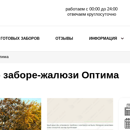
работаем с 00:00 до 24:00
отвечаем круглосуточно
 ГОТОВЫХ ЗАБОРОВ
ОТЗЫВЫ
ИНФОРМАЦИЯ
птима
ВЫБОР ПО МАТЕРИАЛУ
Заборы с кирпичными столбами
о заборе-жалюзи Оптима
Заборы из евроштакетника
горизонтального
Металлические заборы для дачи
Забор жалюзи с кирпичными столбами
Металлические заборы
Металлические ограждения