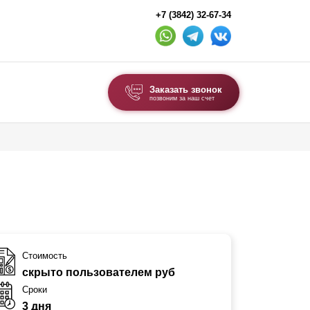
+7 (3842) 32-67-34
Заказать звонок
позвоним за наш счет
ВЫБОР ПО ТИПУ
Модульные заборы и ограждения
Комбинированные заборы
Секционные заборы
ВОРОТА И КАЛИТКИ
Стоимость
скрыто пользователем руб
Ворота откатные
Сроки
Ворота распашные
3 дня
Ворота складные гармошка