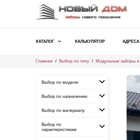
КАТАЛОГ
КАЛЬКУЛЯТОР
АДРЕСА
Главная
Выбор по типу
Модульные заборы и
ВЫБОР ПО МОДЕЛИ
Заборы Ранчо
Выбор по модели
Заборы Хай-тек
Заборы Классика
Выбор по назначению
Заборы Ранчо
Заборы Жалюзи
Заборы Хай-тек
Выбор по материалу
Заборы и ограждения для
Заборы Классика
детских садов
ВЫБОР ПО НАЗНАЧЕНИЮ
Заборы Жалюзи
Выбор по
Заборы с кирпичными столбами
Заборы для дачи
характеристикам
Заборы и ограждения для детских
Заборы из евроштакетника
Элитные заборы для коттеджей
садов