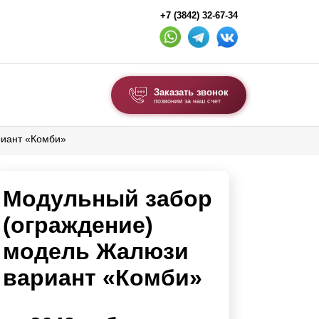
+7 (3842) 32-67-34
Заказать звонок
позвоним за наш счет
риант «Комби»
ВЫБОР ПО ТИПУ
Модульные заборы и ограждения
Модульный забор
Комбинированные заборы
Секционные заборы
(ограждение)
модель Жалюзи
ВОРОТА И КАЛИТКИ
вариант «Комби»
Ворота откатные
Ворота распашные
Ворота складные гармошка