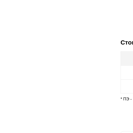
Сто
* ПЭ 