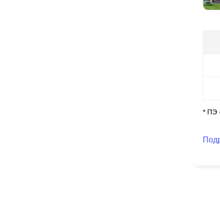
* ПЭ
Под