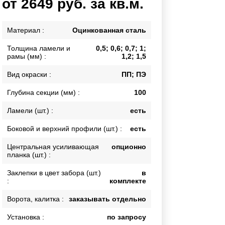
от 2649 руб. за кв.м.
Каркасы ворот
Калитки
Материал :
Оцинкованная сталь
Входные группы
Толщина ламели и
0,5; 0,6; 0,7; 1;
рамы (мм) :
1,2; 1,5
ВСЕ ДЛЯ ЗАБОРА
Вид окраски :
ПП; ПЭ
Панели для забора
Глубина секции (мм) :
100
Ламели (шт.) :
есть
Боковой и верхний профили (шт.) :
есть
Центральная усиливающая
опционно
планка (шт.) :
Заклепки в цвет забора (шт.)
в
:
комплекте
Ворота, калитка :
заказывать отдельно
Установка :
по запросу