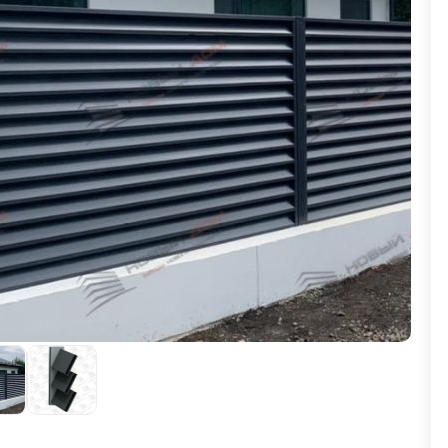
ВЫБОР ПО ХАРАКТЕРИСТИКАМ
Горизонтальные заборы
Высокие заборы
Красивые, дизайнерские заборы
ВЫБОР ПО СПОСОБУ МОНТАЖА
Заборы под ключ
Готовые заборы
Комплекты заборов-лего "сделай сам"
Быстровозводимые заборы