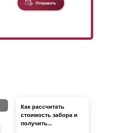
Отправить
Как рассчитать
стоимость забора и
Тест
получить...
Секци
Высок
Наши 
Выбра
Вы
напол
показ
детски
преды