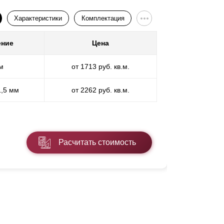
Характеристики
Комплектация
ение
Цена
Покр
м
от 1713 руб. кв.м.
П
1,5 мм
от 2262 руб. кв.м.
ПП
* ПЭ - поли
Расчитать стоимость
Подробнее