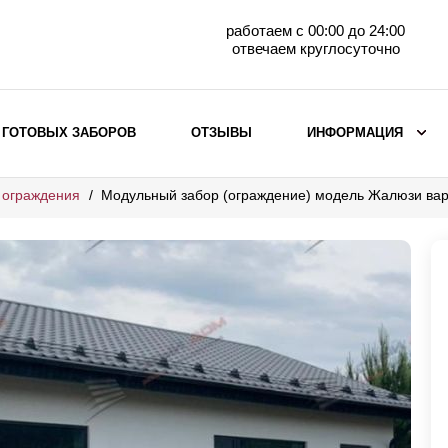
работаем с 00:00 до 24:00
отвечаем круглосуточно
 ГОТОВЫХ ЗАБОРОВ
ОТЗЫВЫ
ИНФОРМАЦИЯ
 ограждения
Модульный забор (ограждение) модель Жалюзи ва
ВЫБОР ПО МАТЕРИАЛУ
Заборы с кирпичными столбами
Заборы из евроштакетника
горизонтального
Металлические заборы для дачи
Забор жалюзи с кирпичными столбами
Металлические заборы
Металлические ограждения