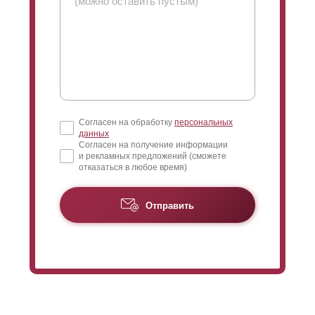
отрегулировать
просматриваемость
конструкции.
Чем больше нахлест, тем меньше угол обзора. Чем
меньше нахлест, тем больше расстояние
между
ламелями
, и
соответственно,
просматриваемость
увеличивается.
Когда дом достаточно высокий и близко расположен к
забору, следует устанавливать
ламели
внахлест на
всю высоту полки
ламели
. В таком случае, вы
Согласен на обработку
персональных
исключите обозрение верхнего этажа с улицы, даже
данных
если прохожий наклонится достаточно низко
Согласен на получение информации
и рекламных предложений (сможете
отказаться в любое время)
При длине секции более 1,5 метров с задней
стороны крепят усилители, чтобы
избежать
прогибания
ламелей
. Усилители крепят к
Отправить
полке
ламели
, которая обращена к изнаночной
стороне заборной конструкции. Без нахлеста
заклепки для креплений станут видны с лицевой
стороны. Это никак не повлияет на эксплуатацию и
функциональность забора, но кому-то видимость
креплений может показаться эстетически
непривлекательным. В таком случае крепления