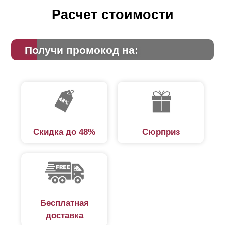
можно «замаскировать», используя технику укладки
Расчет стоимости
внахлест. На фото, размещенном ниже, вы увидите,
о чем речь.
Получи промокод на:
Скидка до 48%
Сюрприз
Бесплатная
доставка