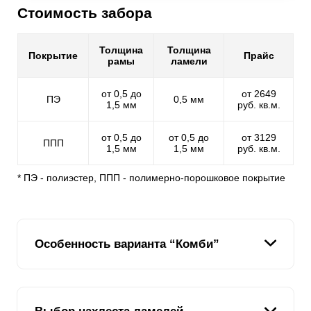
Стоимость забора
Толщина
Толщина
Покрытие
Прайс
рамы
ламели
от 0,5 до
от 2649
ПЭ
0,5 мм
1,5 мм
руб. кв.м.
от 0,5 до
от 0,5 до
от 3129
ППП
1,5 мм
1,5 мм
руб. кв.м.
* ПЭ - полиэстер, ППП - полимерно-порошковое покрытие
Особенность варианта “Комби”
Наша задача – сделать клиентов друзьями. Ведь для
своих друзей мы желаем самого лучшего: больше