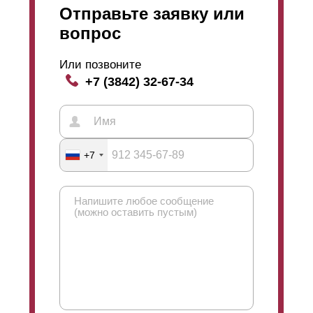
Отправьте заявку или
порошковое покрытие из данного материала стоит
дороже, чем
полиэстер
.
вопрос
Или позвоните
+7 (3842) 32-67-34
+7