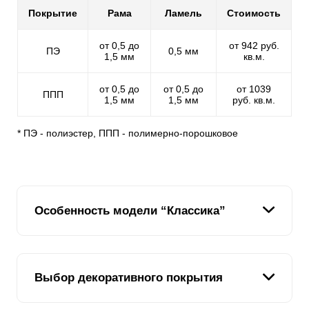
Покрытие
Рама
Ламель
Стоимость
от 0,5 до
от 942 руб.
ПЭ
0,5 мм
1,5 мм
кв.м.
от 0,5 до
от 0,5 до
от 1039
ППП
1,5 мм
1,5 мм
руб. кв.м.
* ПЭ - полиэстер, ППП - полимерно-порошковое
Особенность модели “Классика”
Мы подумали: "Если у нас есть модель "Ранчо", где
Выбор декоративного покрытия
планки имитируют доски и располагаются
горизонтально, почему бы не сделать модель, где